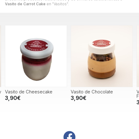
Vasito de Carrot Cake
en "Vasitos".
asito de Cheesecake
Vasito de Chocolate
Vasi
Fres
3,90€
3,90€
3,9